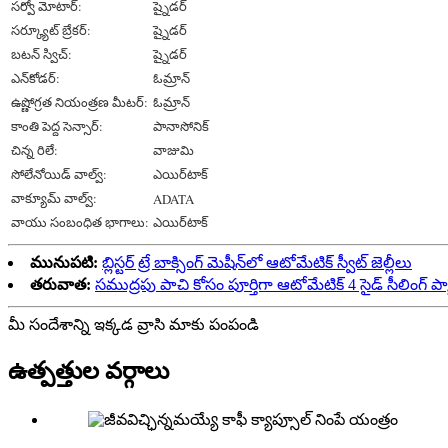
సర్వో మోటార్:
ష్నైడర్
సర్క్యూట్ బ్రేకర్:
ష్నైడర్
బటన్ స్విచ్:
ష్నైడర్
ఎన్‌కోడర్:
ఓమ్రాన్
ఉష్ణోగ్రత నియంత్రణ మీటర్:
ఓమ్రాన్
కాంతి పెద్ద సెన్సార్:
పానాసోనిక్
చిన్న రిలే:
వాజుమి
సోలేనోయిడ్ వాల్వ్:
ఎయిర్‌టాక్
వాక్యూమ్ వాల్వ్:
ADATA
వాయు సంబంధిత భాగాలు:
ఎయిర్‌టాక్
మునుపటి:
బ్లిస్టర్ ట్రే బాక్సింగ్ మెషీన్‌లో ఆటోమేటిక్ స్వీట్ జెల్లీలు
తరువాత:
సముద్రపు పాచి కోసం పూర్తిగా ఆటోమేటిక్ 4 సైడ్ సీలింగ్ ప్య
మీ సందేశాన్ని ఇక్కడ వ్రాసి మాకు పంపండి
ఉత్పత్తుల వర్గాలు