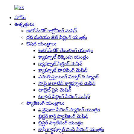
హోమ్
ఉత్పత్తులు
ఆటోమేటిక్ కార్టోనింగ్ మెషిన్
ద్రవ మరియు జెల్ ఫిల్లింగ్ యంత్రం
ఔషధ యంత్రాలు
ఆటోమేటిక్ లేబులింగ్ యంత్రం
క్యాప్సూల్ లెక్కింపు యంత్రం
క్యాప్సూల్ ఫిల్లింగ్ మెషిన్
క్యాప్సూల్ పాలిషింగ్ మెషిన్
ఎమల్సిఫైయింగ్ మిక్సర్ & ట్యాంక్
సాఫ్ట్ జెలాటిన్ క్యాప్సూల్ మెషిన్
టాబ్లెట్ ప్రెస్ మెషిన్
ట్యూబ్ ఫిల్లింగ్ సీలింగ్ మెషిన్
ప్యాకేజింగ్ యంత్రాలు
4 వైపులా సీలింగ్ ప్యాకింగ్ యంత్రం
బ్లిస్టర్ కార్డ్ ప్యాకేజింగ్ మెషిన్
బ్లిస్టర్ ప్యాకేజింగ్ యంత్రం
కాఫీ క్యాప్సూల్ నింపే సీలింగ్ యంత్రం