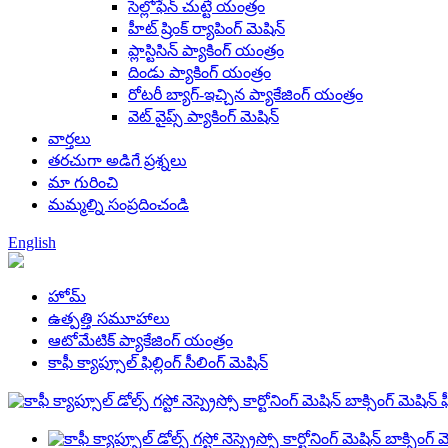
సెల్లోఫేన్ చుట్టే యంత్రం
హీట్ ష్రింక్ ర్యాపింగ్ మెషిన్
ప్లాస్టిసిన్ ప్యాకింగ్ యంత్రం
దిండు ప్యాకింగ్ యంత్రం
రోటరీ బ్యాగ్-ఇచ్చిన ప్యాకేజింగ్ యంత్రం
వెట్ వైప్స్ ప్యాకింగ్ మెషిన్
వార్తలు
తరచుగా అడిగే ప్రశ్నలు
మా గురించి
మమ్మల్ని సంప్రదించండి
English
హోమ్
ఉత్పత్తి సమూహాలు
ఆటోమేటిక్ ప్యాకేజింగ్ యంత్రం
కాఫీ క్యాప్సూల్ ఫిల్లింగ్ సీలింగ్ మెషిన్