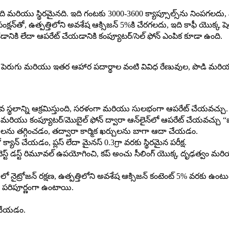
నది మరియు స్థిరమైనది. ఇది గంటకు 3000-3600 క్యాప్సూల్స్‌ను నింపగలదు, 
ంగ్ ఫంక్షన్‌తో, ఉత్పత్తిలోని అవశేష ఆక్సిజన్ 5%కి చేరగలదు, ఇది కాఫీ యొక్క
షించడానికి లేదా ఆపరేట్ చేయడానికి కంప్యూటర్/సెల్ ఫోన్ ఎంపిక కూడా ఉంది.
డర్, పెరుగు మరియు ఇతర ఆహార పదార్థాల వంటి వివిధ రేణువుల, పొడి మర
తక్కువ స్థలాన్ని ఆక్రమిస్తుంది, సరళంగా మరియు సులభంగా ఆపరేట్ చేయవచ్చు.
షణ, మరియు కంప్యూటర్/మొబైల్ ఫోన్ ద్వారా ఆన్‌లైన్‌లో ఆపరేట్ చేయవచ్చు “
ంపే పనులను తగ్గించడం, తద్వారా కార్మిక ఖర్చులను బాగా ఆదా చేయడం.
క్యాన్ చేయడం, ప్లస్ లేదా మైనస్ 0.3గ్రా వరకు స్థిరమైన పరీక్ష.
ర్ టెస్ట్ డస్ట్ రిమూవల్ ఉపయోగించి, కప్ అంచు సీలింగ్ యొక్క దృఢత్వం
రక్రియలో నైట్రోజన్ రక్షణ, ఉత్పత్తిలోని అవశేష ఆక్సిజన్ కంటెంట్ 5% వరకు ఉంటు
త పరిపూర్ణంగా ఉంటాయి.
 చేయడం.