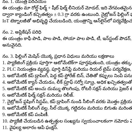
నం. 1. యంత్ర పరిచయం
ఈ యంత్రం మా రోల్డ్ ఫిల్మ్ + షీట్ ఫిల్మ్ లీనియర్ మోడల్, ఇది వేగవంతమై
ద్వారా క్యాండింగ్ కచ్చితత్వం ± 0.3 గ్రా వరకు ఉంటుంది. నైట్రోజన్ ఫిల్లి
IoT టెక్నాలజీతో అభివృద్ధి చేయబడింది, యంత్రాన్ని ఆన్‌లైన్‌లో పర్యవేక్
నం. 2. అప్లికేషన్ పరిధి
ఈ యంత్రం కాఫీ పొడి, పాల పొడి, సోయా పాల పొడి, టీ, ఇన్‌స్టంట్ పౌ
అనువైనది.
నం. 3. ఫిల్లింగ్ మెషిన్ యొక్క ప్రధాన విధులు మరియు లక్షణాలు
1. ప్యాకేజింగ్ ప్రక్రియ పూర్తిగా ఆటోమేటిక్‌గా పూర్తవుతుంది, యంత్రం 
2. PLC నియంత్రణ వ్యవస్థ, పూర్తి డిస్‌ప్లే మరియు రియల్ టైమ్ పర్యవేక్
3. ఆటోమేటిక్ కప్ డ్రాపింగ్, పెద్ద కప్ స్టోరేజ్ బిన్, చేతితో కప్పులు ని
4. ఆటోమేటిక్ క్యాన్ చేయడం, లీక్ ప్రూఫ్ సర్వో స్క్రూ, అధిక ఖచ్చితత్వంతో 
5. ఆటోమేటిక్ కప్ అంచు దుమ్ము తొలగింపు, రోటరీ సక్షన్ మరియు ప్రెజ
6. ఆటోమేటిక్ ఫిల్మ్ సక్షన్ మరియు రిలీజ్.
7. నైట్రోజన్ ఫ్లషింగ్ సిస్టమ్, కప్ డ్రాపింగ్ నుండి సీలింగ్ వరకు మొత్తం ప్
8. ఆటోమేటిక్ సీలింగ్ వల్ల, సీల్ యొక్క గట్టిదనం మరియు బిగుతు మరిం
9. ఆటోమేటిక్ కప్ పంపిణీ.
10. ప్యాకేజీ చేయబడిన ఉత్పత్తుల సంఖ్యను స్వయంచాలకంగా నమోదు
11. వైఫల్య అలారం ఆపే ఫంక్షన్.