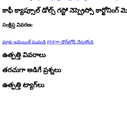
కాఫీ క్యాప్సూల్ డోల్స్ గస్టో నెస్ప్రెస్సో కార్టోనింగ్ 
సంక్షిప్త వివరణ:
మాకు ఇమెయిల్ పంపండి
PDFగా డౌన్‌లోడ్ చేసుకోండి
ఉత్పత్తి వివరాలు
తరచుగా అడిగే ప్రశ్నలు
ఉత్పత్తి ట్యాగ్‌లు