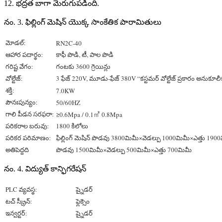
12. భద్రత బాగా మెరుగుపడింది.
నం. 3. ఫిల్లింగ్ మెషిన్ యొక్క సాంకేతిక పారామితులు
మోడల్:
RN2C-40
ఆహార పదార్థం:
కాఫీ పొడి, టీ, పాల పొడి
గరిష్ట వేగం:
గంటకు 3600 గ్రెయిన్లు
వోల్టేజ్:
3 ఫేజ్ 220V, మూడు-ఫేజ్ 380V “కస్టమర్ వోల్టేజ్ ప్రకారం అనుకూల
శక్తి:
7.0KW
పౌనఃపున్యం:
50/60HZ
గాలి పీడన సరఫరా:
≥0.6Mpa / 0.1㎥ 0.8Mpa
పరికరాల బరువు:
1800 కిలోలు
పరికర పరిమాణం:
ఫిల్లింగ్ మెషిన్ పొడవు 3800మిమీ×వెడల్పు 1000మిమీ×ఎత్తు 190
అతిపెద్దది
పొడవు 1500మిమీ×వెడల్పు 500మిమీ×ఎత్తు 700మిమీ
నం. 4. విద్యుత్ కాన్ఫిగరేషన్
PLC వ్యవస్థ:
ష్నైడర్
టచ్ స్క్రీన్:
ఫ్లెక్సెం
ఇన్వర్టర్:
ష్నైడర్