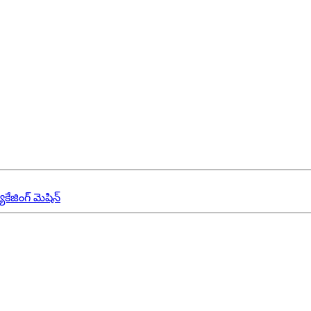
ాకేజింగ్ మెషిన్