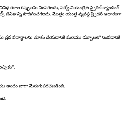
వివిధ రకాల కప్పులను నింపగలదు, సర్వో-నియంత్రిత స్పైరల్ క్యాండింగ్
 షెల్ఫ్ జీవితాన్ని పొడిగించగలదు. మొత్తం యంత్ర వ్యవస్థ ష్నైడర్ ఆధారంగా
ియు ద్రవ పదార్థాలను తూకం వేయడానికి మరియు డబ్బాలలో నింపడానికి
ఐచ్ఛికం”.
 మరియు అందం బాగా మెరుగుపరచబడింది.
ంది.