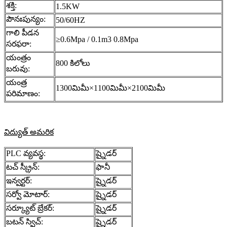
శక్తి:
1.5KW
పౌనఃపున్యం:
50/60HZ
గాలి పీడన
≥0.6Mpa / 0.1m3 0.8Mpa
సరఫరా:
యంత్రం
800 కిలోలు
బరువు:
యంత్ర
1300మిమీ×1100మిమీ×2100మిమీ
పరిమాణం:
విద్యుత్ అమరిక
PLC వ్యవస్థ:
ష్నైడర్
టచ్ స్క్రీన్:
ఫానీ
ఇన్వర్టర్:
ష్నైడర్
సర్వో మోటార్:
ష్నైడర్
సర్క్యూట్ బ్రేకర్:
ష్నైడర్
బటన్ స్విచ్:
ష్నైడర్