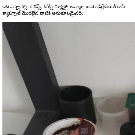
ఇది నెస్ప్రెస్సో, కె-కప్స్, డోల్స్ గ్యూస్టో, లవాజ్జా, బయోడిగ్రేడబుల్ కాఫీ
క్యాప్సూల్ మొదలైన వాటికి అనుకూలమైనది.