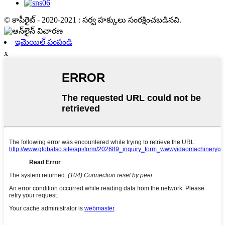
© కాపీరైట్ - 2020-2021 : సర్వ హక్కులు సంరక్షించబడినవి.
ఇమెయిల్ పంపండి
x