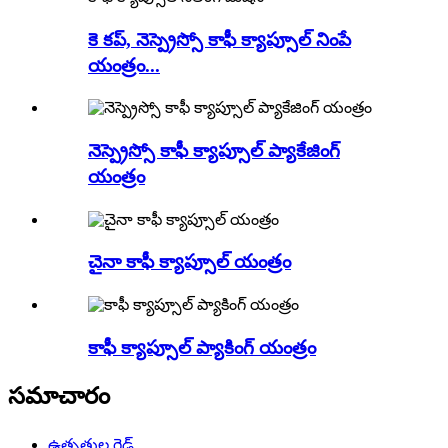
కె కప్, నెస్ప్రెస్సో కాఫీ క్యాప్సూల్ నింపే
యంత్రం...
నెస్ప్రెస్సో కాఫీ క్యాప్సూల్ ప్యాకేజింగ్
యంత్రం
చైనా కాఫీ క్యాప్సూల్ యంత్రం
కాఫీ క్యాప్సూల్ ప్యాకింగ్ యంత్రం
సమాచారం
ఉత్పత్తుల గైడ్