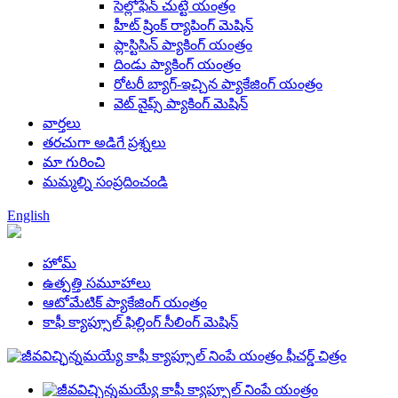
సెల్లోఫేన్ చుట్టే యంత్రం
హీట్ ష్రింక్ ర్యాపింగ్ మెషిన్
ప్లాస్టిసిన్ ప్యాకింగ్ యంత్రం
దిండు ప్యాకింగ్ యంత్రం
రోటరీ బ్యాగ్-ఇచ్చిన ప్యాకేజింగ్ యంత్రం
వెట్ వైప్స్ ప్యాకింగ్ మెషిన్
వార్తలు
తరచుగా అడిగే ప్రశ్నలు
మా గురించి
మమ్మల్ని సంప్రదించండి
English
హోమ్
ఉత్పత్తి సమూహాలు
ఆటోమేటిక్ ప్యాకేజింగ్ యంత్రం
కాఫీ క్యాప్సూల్ ఫిల్లింగ్ సీలింగ్ మెషిన్