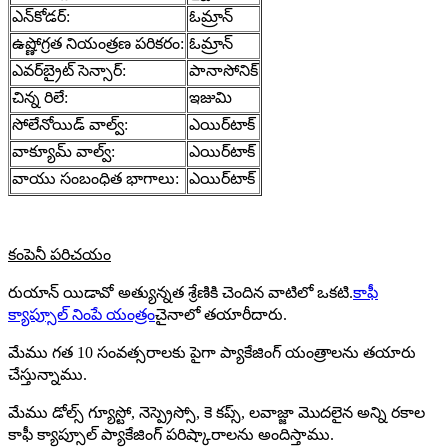
ఎన్‌కోడర్:
ఓమ్రాన్
ఉష్ణోగ్రత నియంత్రణ పరికరం:
ఓమ్రాన్
ఎవర్‌బ్రైట్ సెన్సార్:
పానాసోనిక్
చిన్న రిలే:
ఇజుమి
సోలేనోయిడ్ వాల్వ్:
ఎయిర్‌టాక్
వాక్యూమ్ వాల్వ్:
ఎయిర్‌టాక్
వాయు సంబంధిత భాగాలు:
ఎయిర్‌టాక్
కంపెనీ పరిచయం
రుయాన్ యిడావో అత్యున్నత శ్రేణికి చెందిన వాటిలో ఒకటి.
కాఫీ
క్యాప్సూల్ నింపే యంత్రం
చైనాలో తయారీదారు.
మేము గత 10 సంవత్సరాలకు పైగా ప్యాకేజింగ్ యంత్రాలను తయారు
చేస్తున్నాము.
మేము డోల్స్ గ్యూస్టో, నెస్ప్రెస్సో, కె కప్స్, లవాజ్జా మొదలైన అన్ని రకాల
కాఫీ క్యాప్సూల్ ప్యాకేజింగ్ పరిష్కారాలను అందిస్తాము.