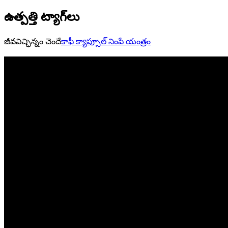
ఉత్పత్తి ట్యాగ్‌లు
జీవవిచ్ఛిన్నం చెందే
కాఫీ క్యాప్సూల్ నింపే యంత్రం