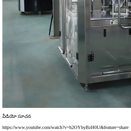
వీడియో సూచన
https://www.youtube.com/watch?v=h2OYbyBzH0U&feature=share