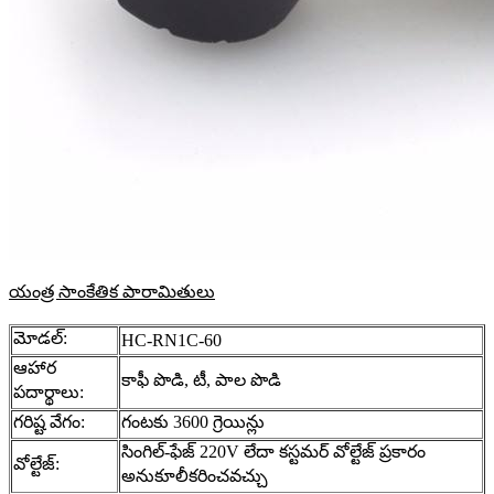
యంత్ర సాంకేతిక పారామితులు
మోడల్:
HC-RN1C-60
ఆహార
కాఫీ పొడి, టీ, పాల పొడి
పదార్థాలు:
గరిష్ట వేగం:
గంటకు 3600 గ్రెయిన్లు
సింగిల్-ఫేజ్ 220V లేదా కస్టమర్ వోల్టేజ్ ప్రకారం
వోల్టేజ్:
అనుకూలీకరించవచ్చు