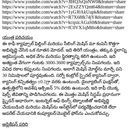
https://www.youtube.com/watch?v=JlHQJxQnNW0&feature=share
https://www.youtube.com/watch?v=2ExZZYQmt64&feature=share
https://www.youtube.com/watch?v=1yGJ0AkUupk&feature=share
https://www.youtube.com/watch?v=R7X68fk74jY&feature=share
https://www.youtube.com/watch?v=kcqxicAGaS0&feature=share
https://www.youtube.com/watch?v=fC0VX1qMt6o&feature=share
యంత్ర పరిచయం
ఈ కాఫీ క్యాప్సూల్ ఫిల్లింగ్ మరియు సీలింగ్ మెషిన్ మా కంపెనీ కొత్తగా
అభివృద్ధి చేసిన ఒక నూతన మోడల్. ఇది తిరిగే యంత్రం, తక్కువ స్థలాన్ని
ఆక్రమిస్తుంది, అధిక వేగం మరియు స్థిరత్వాన్ని కలిగి ఉంటుంది. ఇది
అత్యంత వేగంగా గంటకు 3000-3600 క్యాప్సూల్స్‌ను నింపగలదు. ఇది
వివిధ రకాల కప్పులను నింపగలదు, అలాగే మెషిన్ మోల్డ్‌ను మార్చే పని
30 నిమిషాలలో పూర్తవుతుంది. సర్వో కంట్రోల్ స్పైరల్ క్యానింగ్ ద్వారా,
క్యానింగ్ కచ్చితత్వం ±0.1గ్రా వరకు ఉంటుంది. డైల్యూటింగ్ ఫంక్షన్‌తో,
ఉత్పత్తిలోని అవశేష ఆక్సిజన్ 5% వరకు ఉంటుంది, ఇది కాఫీ యొక్క
షెల్ఫ్ జీవితాన్ని పొడిగించగలదు. ఈ మొత్తం మెషిన్ సిస్టమ్ ప్రధానంగా
ష్నైడర్ ఆధారంగా, ఇంటర్నెట్ ఆఫ్ థింగ్స్ టెక్నాలజీతో అభివృద్ధి
చేయబడింది మరియు మెషిన్‌ను ఆన్‌లైన్‌లో పర్యవేక్షించడానికి లేదా
ఆపరేట్ చేయడానికి కంప్యూటర్/మొబైల్ ఫోన్‌ను ఎంచుకోవచ్చు.
అప్లికేషన్ పరిధి