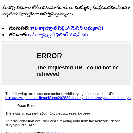
మరిన్ని వివరాల కోసం వినియోగదారులు మమ్మల్ని సంప్రదించవలసిందిగా
హృదయపూర్వకంగా ఆహ్వానిస్తున్నాము.
మునుపటి:
కాఫీ క్యాప్సూల్ ఫిల్లింగ్ మెషిన్ అమ్మకానికి
తరువాత:
కాఫీ క్యాప్సూల్ ఫిల్లింగ్ మెషిన్ ధర