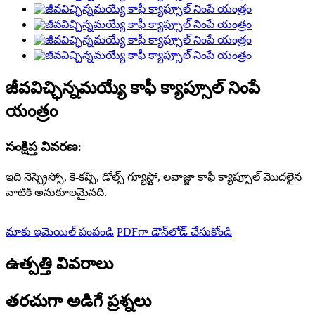
జీవవిచ్ఛిన్నమయ్యే కాఫీ క్యాప్సూల్ నింపే
యంత్రం
సంక్షిప్త వివరణ:
ఇది నెస్ప్రెస్సో, కె-కప్స్, డోల్స్ గ్యూస్టో, లవాజ్జా కాఫీ క్యాప్సూల్ మొదలైన
వాటికి అనుకూలమైనది.
మాకు ఇమెయిల్ పంపండి
PDFగా డౌన్‌లోడ్ చేసుకోండి
ఉత్పత్తి వివరాలు
తరచుగా అడిగే ప్రశ్నలు