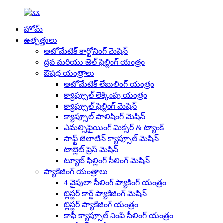
హోమ్
ఉత్పత్తులు
ఆటోమేటిక్ కార్టోనింగ్ మెషిన్
ద్రవ మరియు జెల్ ఫిల్లింగ్ యంత్రం
ఔషధ యంత్రాలు
ఆటోమేటిక్ లేబులింగ్ యంత్రం
క్యాప్సూల్ లెక్కింపు యంత్రం
క్యాప్సూల్ ఫిల్లింగ్ మెషిన్
క్యాప్సూల్ పాలిషింగ్ మెషిన్
ఎమల్సిఫైయింగ్ మిక్సర్ & ట్యాంక్
సాఫ్ట్ జెలాటిన్ క్యాప్సూల్ మెషిన్
టాబ్లెట్ ప్రెస్ మెషిన్
ట్యూబ్ ఫిల్లింగ్ సీలింగ్ మెషిన్
ప్యాకేజింగ్ యంత్రాలు
4 వైపులా సీలింగ్ ప్యాకింగ్ యంత్రం
బ్లిస్టర్ కార్డ్ ప్యాకేజింగ్ మెషిన్
బ్లిస్టర్ ప్యాకేజింగ్ యంత్రం
కాఫీ క్యాప్సూల్ నింపే సీలింగ్ యంత్రం