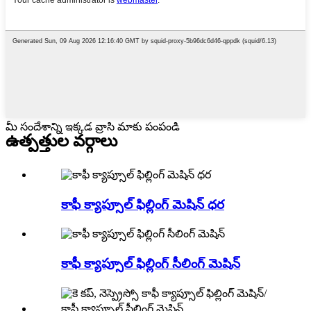
మీ సందేశాన్ని ఇక్కడ వ్రాసి మాకు పంపండి
ఉత్పత్తుల వర్గాలు
కాఫీ క్యాప్సూల్ ఫిల్లింగ్ మెషిన్ ధర
కాఫీ క్యాప్సూల్ ఫిల్లింగ్ సీలింగ్ మెషిన్