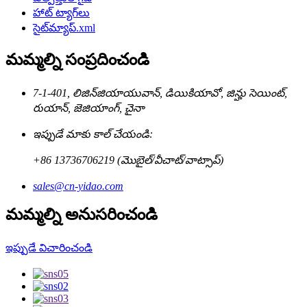
హాట్ ట్యాగ్‌లు
సైట్‌మ్యాప్.xml
మమ్మల్ని సంప్రదించండి
7-1-401, లిజిన్‌జియాయువాన్, డియికియావో, జిన్హు సెయింట్,
రుయాన్, జెజియాంగ్, చైనా
ఇప్పుడే మాకు కాల్ చేయండి:
+86 13736706219 (మొబైల్/వీచాట్/వాట్సాప్)
sales@cn-yidao.com
మమ్మల్ని అనుసరించండి
ఇప్పుడే విచారించండి