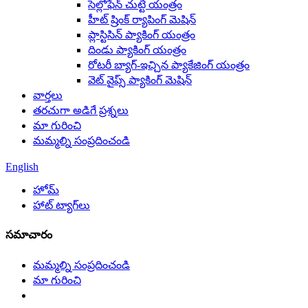
సెల్లోఫేన్ చుట్టే యంత్రం
హీట్ ష్రింక్ ర్యాపింగ్ మెషిన్
ప్లాస్టిసిన్ ప్యాకింగ్ యంత్రం
దిండు ప్యాకింగ్ యంత్రం
రోటరీ బ్యాగ్-ఇచ్చిన ప్యాకేజింగ్ యంత్రం
వెట్ వైప్స్ ప్యాకింగ్ మెషిన్
వార్తలు
తరచుగా అడిగే ప్రశ్నలు
మా గురించి
మమ్మల్ని సంప్రదించండి
English
హోమ్
హాట్ ట్యాగ్‌లు
సమాచారం
మమ్మల్ని సంప్రదించండి
మా గురించి