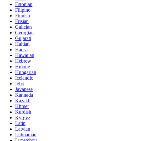
Estonian
Filipino
Finnish
Frisian
Galician
Georgian
Gujarati
Haitian
Hausa
Hawaiian
Hebrew
Hmong
Hungarian
Icelandic
Igbo
Javanese
Kannada
Kazakh
Khmer
Kurdish
Kyrgyz
Latin
Latvian
Lithuanian
Luxembou..