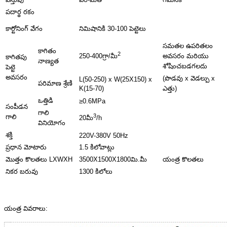
పదార్థ రకం
కార్టోనింగ్ వేగం
నిమిషానికి 30-100 పెట్టెలు
సమతల ఉపరితలం
కాగితం
2
అవసరం మరియు
250-400గ్రా/మీ
కాగితపు
నాణ్యత
శోషించబడగలదు
పెట్టె
అవసరం
(పొడవు x వెడల్పు x
L(50-250) x W(25X150) x
పరిమాణ శ్రేణి
K(15-70)
ఎత్తు)
ఒత్తిడి
≥0.6MPa
సంపీడన
గాలి
3
గాలి
20మీ
/h
వినియోగం
శక్తి
220V-380V 50Hz
ప్రధాన మోటారు
1.5 కిలోవాట్లు
మొత్తం కొలతలు LXWXH
3500X1500X1800మి.మీ
యంత్ర కొలతలు
నికర బరువు
1300 కిలోలు
యంత్ర వివరాలు: