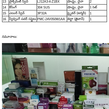
ప్రాక్సిమిటీ స్విచ్
షాంఘై, చైనా
13
LJ12A3-4-Z1BX
2
కేసింగ్
షాంఘై, చైనా
1 సెట్
14
304 SUS
ఎయిర్ స్విచ్
ష్నైడర్ (జర్మనీ)
15
3P32A
1
స్విచ్చింగ్ పవర్ సప్లైలు
డెల్టా (తైవాన్)
16
PMC-24V050W1AA
1
నమూనాలు: