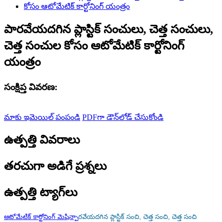
పారవేయదగిన ప్లాస్టిక్ సంచులు, చెత్త సంచులు,
చెత్త సంచుల కోసం ఆటోమేటిక్ కార్టోనింగ్
యంత్రం
సంక్షిప్త వివరణ:
మాకు ఇమెయిల్ పంపండి
PDFగా డౌన్‌లోడ్ చేసుకోండి
ఉత్పత్తి వివరాలు
తరచుగా అడిగే ప్రశ్నలు
ఉత్పత్తి ట్యాగ్‌లు
ఆటోమేటిక్ కార్టోనింగ్ మెషిన్
పారవేయదగిన ప్లాస్టిక్ సంచి, చెత్త సంచి, చెత్త సంచి