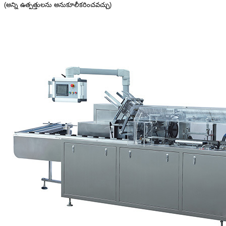
(అన్ని ఉత్పత్తులను అనుకూలీకరించవచ్చు)