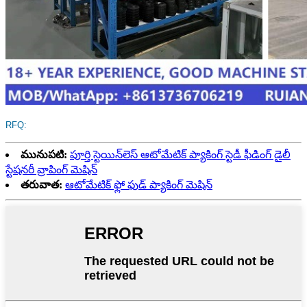
RFQ:
మునుపటి:
పూర్తి స్టెయిన్‌లెస్ ఆటోమేటిక్ ప్యాకింగ్ స్టెడీ ఫీడింగ్ డైలీ
స్టేషనరీ వ్రాపింగ్ మెషిన్
తరువాత:
ఆటోమేటిక్ ఫ్లో ఫుడ్ ప్యాకింగ్ మెషిన్