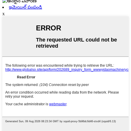
ఇమెయిల్ పంపండి
x