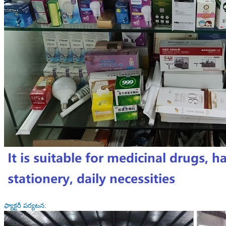
ఫ్యాక్టరీ పర్యటన: