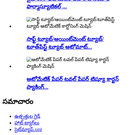
ఫార్మాస్యూటికల్ ...
సాఫ్ట్ ట్యూబ్/ఆయింట్‌మెంట్ ట్యూబ్/
టూత్‌పేస్ట్ ట్యూబ్ ఆటోమాట్...
ఆటోమేటిక్ పేపర్ టవల్ పేపర్ టిష్యూ కార్టన్
ప్యాకింగ్...
సమాచారం
ఉత్పత్తుల గైడ్
హాట్ ట్యాగ్‌లు
సైట్‌మ్యాప్.xml