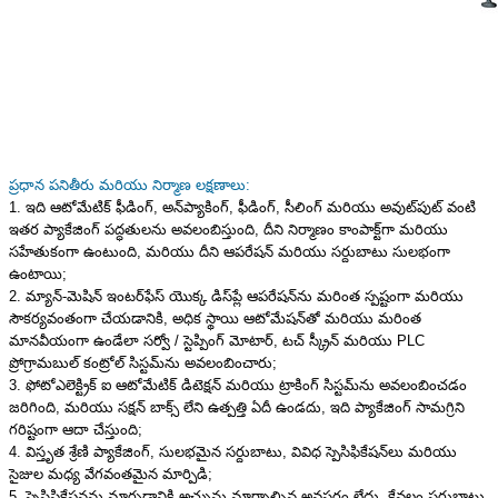
ప్రధాన పనితీరు మరియు నిర్మాణ లక్షణాలు:
1. ఇది ఆటోమేటిక్ ఫీడింగ్, అన్‌ప్యాకింగ్, ఫీడింగ్, సీలింగ్ మరియు అవుట్‌పుట్ వంటి
ఇతర ప్యాకేజింగ్ పద్ధతులను అవలంబిస్తుంది, దీని నిర్మాణం కాంపాక్ట్‌గా మరియు
సహేతుకంగా ఉంటుంది, మరియు దీని ఆపరేషన్ మరియు సర్దుబాటు సులభంగా
ఉంటాయి;
2. మ్యాన్-మెషిన్ ఇంటర్‌ఫేస్ యొక్క డిస్‌ప్లే ఆపరేషన్‌ను మరింత స్పష్టంగా మరియు
సౌకర్యవంతంగా చేయడానికి, అధిక స్థాయి ఆటోమేషన్‌తో మరియు మరింత
మానవీయంగా ఉండేలా సర్వో / స్టెప్పింగ్ మోటార్, టచ్ స్క్రీన్ మరియు PLC
ప్రోగ్రామబుల్ కంట్రోల్ సిస్టమ్‌ను అవలంబించారు;
3. ఫోటోఎలెక్ట్రిక్ ఐ ఆటోమేటిక్ డిటెక్షన్ మరియు ట్రాకింగ్ సిస్టమ్‌ను అవలంబించడం
జరిగింది, మరియు సక్షన్ బాక్స్ లేని ఉత్పత్తి ఏదీ ఉండదు, ఇది ప్యాకేజింగ్ సామగ్రిని
గరిష్టంగా ఆదా చేస్తుంది;
4. విస్తృత శ్రేణి ప్యాకేజింగ్, సులభమైన సర్దుబాటు, వివిధ స్పెసిఫికేషన్‌లు మరియు
సైజుల మధ్య వేగవంతమైన మార్పిడి;
5. స్పెసిఫికేషన్లను మార్చడానికి అచ్చును మార్చాల్సిన అవసరం లేదు, కేవలం సర్దుబాటు