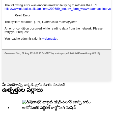
మీ సందేశాన్ని ఇక్కడ వ్రాసి మాకు పంపండి
ఉత్పత్తుల వర్గాలు