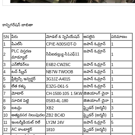
కాన్ఫిగరేషన్ జాబితా
పేరు
మోడల్ & స్పెసియేషన్
అసలైన
పరిమాణం
SN
పిఎల్‌సి
జపాన్ ఓమ్రాన్
1
CPIE-N30SIDT-D
1
PLC విస్తరణ
జపాన్ ఓమ్రాన్
సిపిఐడబ్ల్యు-సి1ఎఫ్11
2
1
మాడ్యూల్
ఎన్‌కోడర్‌లు
జపాన్ ఓమ్రాన్
3
E6B2-CWZ6C
1
టచ్ స్క్రీన్
జపాన్ ఓమ్రాన్
4
NB7W-TWOOB
1
ఫ్రీక్వెన్సీ ఇన్వర్టర్
జపాన్ ఓమ్రాన్
5
3G3JZ-A4015
1
లేత కళ్ళు
జపాన్ ఓమ్రాన్
6
E3ZG-D61-S
1
మోటార్
జెజియాంగ్ చైనా
7
CH-1500-10S 1.5KW
1
సూచిక పెట్టె
జెజియాంగ్ చైనా
8
0S83-4L-180
1
బటన్లు
ష్నైడర్ (జర్మనీ)
9
XB2
3
అత్యవసర నిలుపుదల
ష్నైడర్ (జర్మనీ)
10
ZB2 BC4D
1
ఇంటర్మీడియట్ రిలే
జపాన్ ఓమ్రాన్
11
LY2M 24V
5
AC కాంటాక్టర్
ష్నైడర్ (జర్మనీ)
12
1810
1