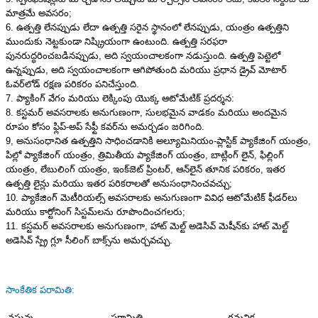
మాత్రమే అవసరం;
6. ఉత్పత్తి లేనప్పుడు లేదా ఉత్పత్తి సరైన స్థానంలో లేనప్పుడు, యంత్రం ఉత్పత్తిని
ముందుకు నెట్టకుండా నిష్క్రియంగా ఉంటుంది. ఉత్పత్తి సరఫరా
పునరుద్ధరించబడినప్పుడు, అది స్వయంచాలకంగా నడుస్తుంది. ఉత్పత్తి పెట్టెలో
ఉన్నప్పుడు, అది స్వయంచాలకంగా ఆగిపోతుంది మరియు ప్రధాన డ్రైవ్ మోటార్
ఓవర్‌లోడ్ రక్షణ పరికరం పనిచేస్తుంది.
7. ప్యాకింగ్ వేగం మరియు లెక్కింపు యొక్క ఆటోమేటిక్ ప్రదర్శన:
8. కస్టమర్ అవసరాలకు అనుగుణంగా, సులభమైన వాడకం మరియు అందమైన
రూపం కోసం ఫ్లిప్-అప్ సేఫ్టీ కవర్‌ను అమర్చడం జరిగింది.
9, అనుసంధానిత ఉత్పత్తిని సాధించడానికి అల్యూమినియం-ప్లాస్టిక్ ప్యాకేజింగ్ యంత్రం,
పిల్లో ప్యాకేజింగ్ యంత్రం, త్రిమితీయ ప్యాకేజింగ్ యంత్రం, బాట్లింగ్ లైన్, ఫిల్లింగ్
యంత్రం, లేబులింగ్ యంత్రం, ఇంక్‌జెట్ ప్రింటర్, ఆన్‌లైన్ తూనిక పరికరం, ఇతర
ఉత్పత్తి లైన్లు మరియు ఇతర పరికరాలతో అనుసంధానించవచ్చు;
10. ప్యాకేజింగ్ మెటీరియల్స్ అవసరాలకు అనుగుణంగా వివిధ ఆటోమేటిక్ ఫీడర్‌లు
మరియు కార్టోనింగ్ సిస్టమ్‌లను రూపొందించగలరు;
11. కస్టమర్ అవసరాలకు అనుగుణంగా, హాట్ మెల్ట్ అడెసివ్ మెషీన్‌కు హాట్ మెల్ట్
అడెసివ్ స్ప్రే గ్లూ సీలింగ్ బాక్స్‌ను అమర్చవచ్చు.
సాంకేతిక పరామితి:
వస్తువు
పరామితి
గమనిక