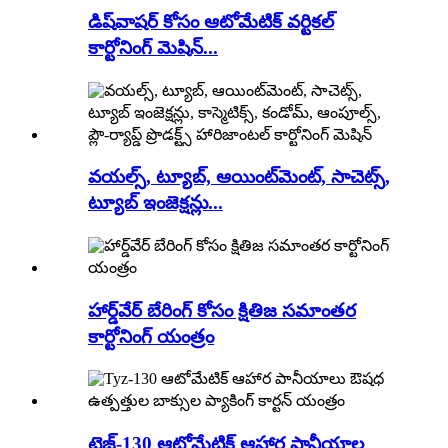
డిష్‌వాషర్ కోసం ఆటోమేటిక్ వర్టికల్
కార్టోనింగ్ మెషిన్...
వయల్స్, ట్యూబ్, ఆయింట్‌మెంట్, సాచెట్స్,
ట్యూబ్ ఇంజెక్షన్లు...
హార్డ్‌వేర్ బేరింగ్ కోసం క్షితిజ సమాంతర
కార్టోనింగ్ యంత్రం
టైజ్-130 ఆటోమేటిక్ ఆహార పానీయాల