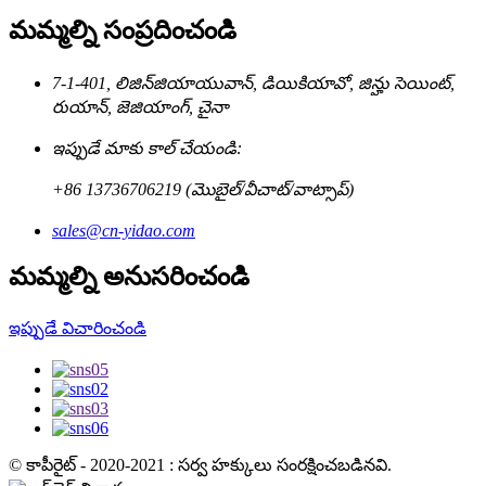
మమ్మల్ని సంప్రదించండి
7-1-401, లిజిన్‌జియాయువాన్, డియికియావో, జిన్హు సెయింట్,
రుయాన్, జెజియాంగ్, చైనా
ఇప్పుడే మాకు కాల్ చేయండి:
+86 13736706219 (మొబైల్/వీచాట్/వాట్సాప్)
sales@cn-yidao.com
మమ్మల్ని అనుసరించండి
ఇప్పుడే విచారించండి
© కాపీరైట్ - 2020-2021 : సర్వ హక్కులు సంరక్షించబడినవి.