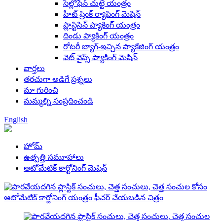
సెల్లోఫేన్ చుట్టే యంత్రం
హీట్ ష్రింక్ ర్యాపింగ్ మెషిన్
ప్లాస్టిసిన్ ప్యాకింగ్ యంత్రం
దిండు ప్యాకింగ్ యంత్రం
రోటరీ బ్యాగ్-ఇచ్చిన ప్యాకేజింగ్ యంత్రం
వెట్ వైప్స్ ప్యాకింగ్ మెషిన్
వార్తలు
తరచుగా అడిగే ప్రశ్నలు
మా గురించి
మమ్మల్ని సంప్రదించండి
English
హోమ్
ఉత్పత్తి సమూహాలు
ఆటోమేటిక్ కార్టోనింగ్ మెషిన్