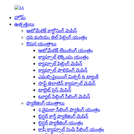
హోమ్
ఉత్పత్తులు
ఆటోమేటిక్ కార్టోనింగ్ మెషిన్
ద్రవ మరియు జెల్ ఫిల్లింగ్ యంత్రం
ఔషధ యంత్రాలు
ఆటోమేటిక్ లేబులింగ్ యంత్రం
క్యాప్సూల్ లెక్కింపు యంత్రం
క్యాప్సూల్ ఫిల్లింగ్ మెషిన్
క్యాప్సూల్ పాలిషింగ్ మెషిన్
ఎమల్సిఫైయింగ్ మిక్సర్ & ట్యాంక్
సాఫ్ట్ జెలాటిన్ క్యాప్సూల్ మెషిన్
టాబ్లెట్ ప్రెస్ మెషిన్
ట్యూబ్ ఫిల్లింగ్ సీలింగ్ మెషిన్
ప్యాకేజింగ్ యంత్రాలు
4 వైపులా సీలింగ్ ప్యాకింగ్ యంత్రం
బ్లిస్టర్ కార్డ్ ప్యాకేజింగ్ మెషిన్
బ్లిస్టర్ ప్యాకేజింగ్ యంత్రం
కాఫీ క్యాప్సూల్ నింపే సీలింగ్ యంత్రం