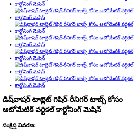
డిష్‌వాషర్ టాబ్లెట్ గెషిర్-రీనిగర్ టాబ్స్ కోసం
ఆటోమేటిక్ వర్టికల్ కార్టోనింగ్ మెషిన్
సంక్షిప్త వివరణ: