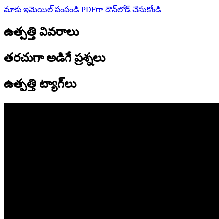
మాకు ఇమెయిల్ పంపండి
PDFగా డౌన్‌లోడ్ చేసుకోండి
ఉత్పత్తి వివరాలు
తరచుగా అడిగే ప్రశ్నలు
ఉత్పత్తి ట్యాగ్‌లు