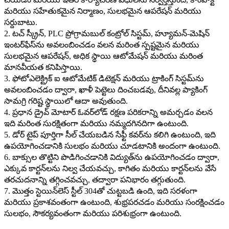
మరియు సహేతుకమైన నిర్మాణం, సులభమైన ఆపరేషన్ మరియు
సర్దుబాటు.
2. టచ్ స్క్రీన్, PLC ప్రోగ్రామబుల్ కంట్రోల్ సిస్టమ్, హ్యూమన్-మెషిన్
ఇంటర్‌ఫేస్‌ను అవలంబించడం వలన మరింత స్పష్టమైన మరియు
సులభమైన ఆపరేషన్, అధిక స్థాయి ఆటోమేషన్ మరియు మరింత
మానవీయత కనిపిస్తాయి.
3. ఫోటోఎలెక్ట్రిక్ ఐ ఆటోమేటిక్ డిటెక్షన్ మరియు ట్రాకింగ్ సిస్టమ్‌ను
అవలంబించడం ద్వారా, ఖాళీ పెట్టెలు దించబడవు, దీనివల్ల ప్యాకింగ్
సామగ్రి గరిష్ట స్థాయిలో ఆదా అవుతుంది.
4. ప్రధాన డ్రైవ్ మోటార్ ఓవర్‌లోడ్ రక్షణ పరికరాన్ని అమర్చడం వలన
ఇది మరింత సురక్షితంగా మరియు నమ్మదగినదిగా ఉంటుంది.
5. డోర్ టైప్ పూర్తిగా సీల్ చేయబడిన సేఫ్టీ కవర్‌ను కలిగి ఉంటుంది, ఇది
ఉపయోగించడానికి సులభం మరియు చూడటానికి అందంగా ఉంటుంది.
6. బాక్సుల తొట్టిని పొడిగించడానికి విద్యుత్‌ను ఉపయోగించడం ద్వారా,
ఎక్కువ కార్టన్‌లను నిల్వ చేయవచ్చు, కాగితం మరియు కార్టన్‌లను వేసే
తరచుదనాన్ని తగ్గించవచ్చు, తద్వారా పనిభారం తగ్గుతుంది.
7. మొత్తం స్టెయిన్‌లెస్ స్టీల్ 304తో చుట్టబడి ఉంది, ఇది సరళంగా
మరియు ప్రకాశవంతంగా ఉంటుంది, శుభ్రపరచడం మరియు సంరక్షించడం
సులభం, సౌకర్యవంతంగా మరియు పరిశుభ్రంగా ఉంటుంది.