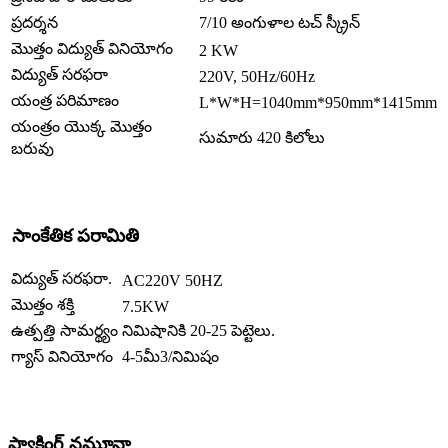
ప్రదర్శన
7/10 అంగుళాల టచ్ స్క్రీన్
మొత్తం విద్యుత్ వినియోగం
2 KW
విద్యుత్ సరఫరా
220V, 50Hz/60Hz
యంత్ర పరిమాణం
L*W*H=1040mm*950mm*1415mm
యంత్రం యొక్క మొత్తం
సుమారు 420 కిలోలు
బరువు
సాంకేతిక పరామితి
విద్యుత్ సరఫరా.
AC220V 50HZ
మొత్తం శక్తి
7.5KW
ఉత్పత్తి సామర్థ్యం
నిమిషానికి 20-25 పెట్టెలు.
గ్యాస్ వినియోగం
4-5మీ3/నిమిషం
ప్యాకింగ్ నమూనా