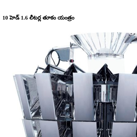
10 హెడ్ 1.6 లీటర్ల తూకం యంత్రం