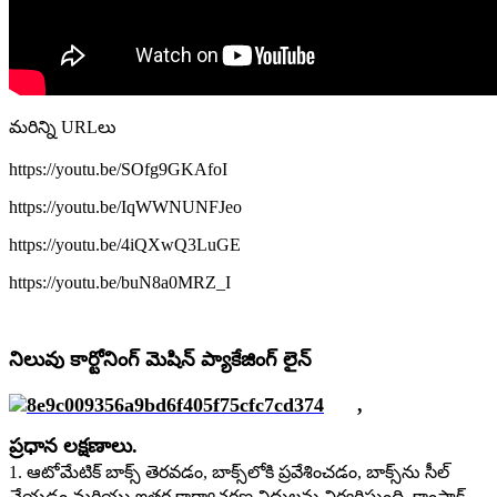
మరిన్ని URLలు
https://youtu.be/SOfg9GKAfoI
https://youtu.be/IqWWNUNFJeo
https://youtu.be/4iQXwQ3LuGE
https://youtu.be/buN8a0MRZ_I
నిలువు కార్టోనింగ్ మెషిన్ ప్యాకేజింగ్ లైన్
,
ప్రధాన లక్షణాలు.
1. ఆటోమేటిక్ బాక్స్ తెరవడం, బాక్స్‌లోకి ప్రవేశించడం, బాక్స్‌ను సీల్
చేయడం మరియు ఇతర కార్యాచరణ విధులను నిర్వర్తిస్తుంది, కాంపాక్ట్