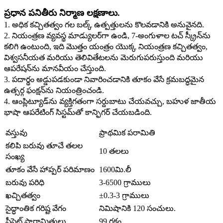
ప్రధాన పనితీరు నిర్మాణ లక్షణాలు.
1. అధిక కచ్చితత్వం గల బల్క్ ఉత్పత్తులను కొలవడానికి అనువైనది.
2. నియంత్రణ వ్యవస్థ మాడ్యులర్‌గా ఉండి, 7-అంగుళాల టచ్ స్క్రీన్‌ను
కలిగి ఉంటుంది, ఇది మొత్తం యంత్రం యొక్క నియంత్రణ కచ్చితత్వం,
విశ్వసనీయత మరియు తెలివితేటలను మెరుగుపరుస్తుంది మరియు
ఆపరేషన్‌ను మానవీయం చేస్తుంది.
3. పదార్థం అడ్డుపడకుండా నివారించడానికి తూకం వేసే క్రమబద్ధమైన
ఉత్సర్గ ఫంక్షన్‌ను నియంత్రించండి.
4. ఆంప్లిట్యూడ్‌ను వ్యక్తిగతంగా సర్దుబాటు చేయవచ్చు, బహుళ జాతీయ
భాషా ఆపరేటింగ్ సిస్టమ్‌తో కాన్ఫిగర్ చేయబడింది.
వస్తువు
ప్రాథమిక పరామితి
కలిపి బరువు తూచే తలల
10 తలలు
సంఖ్య
తూకం వేసే హాప్పర్ పరిమాణం
1600మి.లీ
బరువు పరిధి
3-6500 గ్రాములు
ఖచ్చితత్వం
±0.3-3 గ్రాములు
సైద్ధాంతిక గరిష్ట వేగం
నిమిషానికి 120 సంచులు.
ప్రీసెట్ పారామితులు
99 రకం