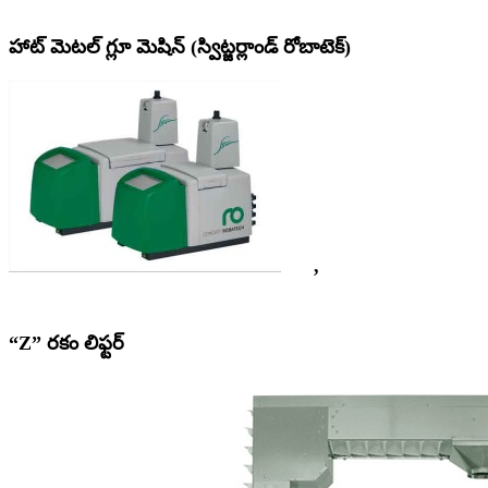
హాట్ మెటల్ గ్లూ మెషిన్ (స్విట్జర్లాండ్ రోబాటెక్)
,
“Z” రకం లిఫ్టర్