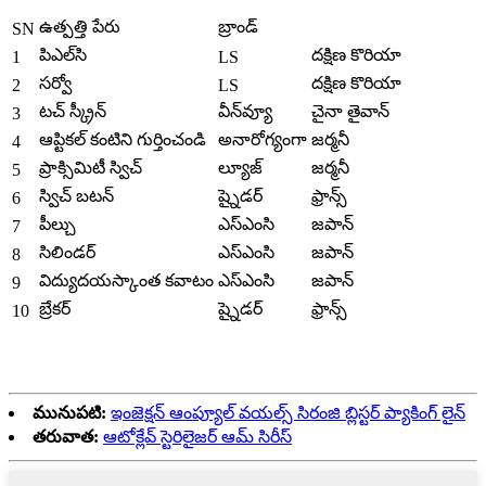
ఉత్పత్తి పేరు
బ్రాండ్
SN
పిఎల్‌సి
దక్షిణ కొరియా
1
LS
సర్వో
దక్షిణ కొరియా
2
LS
టచ్ స్క్రీన్
వీన్‌వ్యూ
చైనా తైవాన్
3
ఆప్టికల్ కంటిని గుర్తించండి
అనారోగ్యంగా
జర్మనీ
4
ప్రాక్సిమిటీ స్విచ్
ల్యూజ్
జర్మనీ
5
స్విచ్ బటన్
ష్నైడర్
ఫ్రాన్స్
6
పీల్చు
ఎస్ఎంసి
జపాన్
7
సిలిండర్
ఎస్ఎంసి
జపాన్
8
విద్యుదయస్కాంత కవాటం
ఎస్ఎంసి
జపాన్
9
బ్రేకర్
ష్నైడర్
ఫ్రాన్స్
10
మునుపటి:
ఇంజెక్షన్ ఆంప్యూల్ వయల్స్ సిరంజి బ్లిస్టర్ ప్యాకింగ్ లైన్
తరువాత:
ఆటోక్లేవ్ స్టెరిలైజర్ ఆమ్ సిరీస్