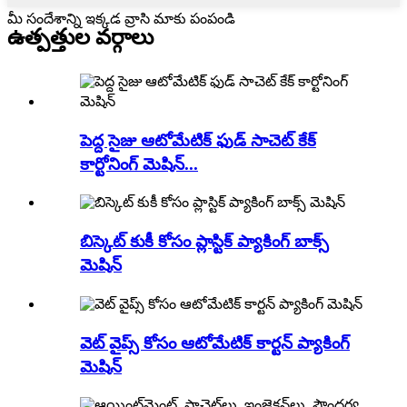
మీ సందేశాన్ని ఇక్కడ వ్రాసి మాకు పంపండి
ఉత్పత్తుల వర్గాలు
పెద్ద సైజు ఆటోమేటిక్ ఫుడ్ సాచెట్ కేక్
కార్టోనింగ్ మెషిన్...
బిస్కెట్ కుకీ కోసం ప్లాస్టిక్ ప్యాకింగ్ బాక్స్
మెషిన్
వెట్ వైప్స్ కోసం ఆటోమేటిక్ కార్టన్ ప్యాకింగ్
మెషిన్