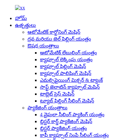
హోమ్
ఉత్పత్తులు
ఆటోమేటిక్ కార్టోనింగ్ మెషిన్
ద్రవ మరియు జెల్ ఫిల్లింగ్ యంత్రం
ఔషధ యంత్రాలు
ఆటోమేటిక్ లేబులింగ్ యంత్రం
క్యాప్సూల్ లెక్కింపు యంత్రం
క్యాప్సూల్ ఫిల్లింగ్ మెషిన్
క్యాప్సూల్ పాలిషింగ్ మెషిన్
ఎమల్సిఫైయింగ్ మిక్సర్ & ట్యాంక్
సాఫ్ట్ జెలాటిన్ క్యాప్సూల్ మెషిన్
టాబ్లెట్ ప్రెస్ మెషిన్
ట్యూబ్ ఫిల్లింగ్ సీలింగ్ మెషిన్
ప్యాకేజింగ్ యంత్రాలు
4 వైపులా సీలింగ్ ప్యాకింగ్ యంత్రం
బ్లిస్టర్ కార్డ్ ప్యాకేజింగ్ మెషిన్
బ్లిస్టర్ ప్యాకేజింగ్ యంత్రం
కాఫీ క్యాప్సూల్ నింపే సీలింగ్ యంత్రం