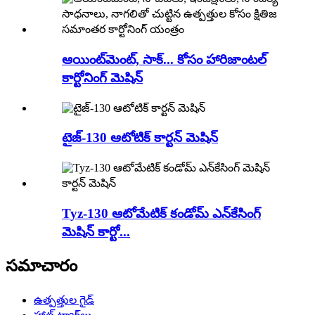
ఆయింట్‌మెంట్, సాక్... కోసం హారిజాంటల్
కార్టోనింగ్ మెషిన్
టైజ్-130 ఆటోటిక్ కార్టన్ మెషిన్
Tyz-130 ఆటోమేటిక్ కండోమ్ ఎన్‌కేసింగ్
మెషిన్ కార్టో...
సమాచారం
ఉత్పత్తుల గైడ్