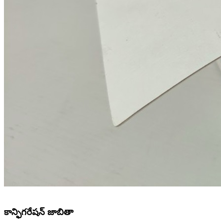
కాన్ఫిగరేషన్ జాబితా