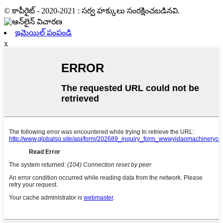
© కాపీరైట్ - 2020-2021 : సర్వ హక్కులు సంరక్షించబడినవి.
ఇమెయిల్ పంపండి
x