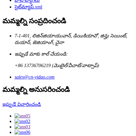
హాట్ ట్యాగ్‌లు
సైట్‌మ్యాప్.xml
మమ్మల్ని సంప్రదించండి
7-1-401, లిజిన్‌జియాయువాన్, డియికియావో, జిన్హు సెయింట్,
రుయాన్, జెజియాంగ్, చైనా
ఇప్పుడే మాకు కాల్ చేయండి:
+86 13736706219 (మొబైల్/వీచాట్/వాట్సాప్)
sales@cn-yidao.com
మమ్మల్ని అనుసరించండి
ఇప్పుడే విచారించండి