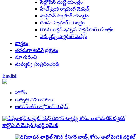
సెల్లోఫేన్ చుట్టే యంత్రం
హీట్ ష్రింక్ ర్యాపింగ్ మెషిన్
ప్లాస్టిసిన్ ప్యాకింగ్ యంత్రం
దిండు ప్యాకింగ్ యంత్రం
రోటరీ బ్యాగ్-ఇచ్చిన ప్యాకేజింగ్ యంత్రం
వెట్ వైప్స్ ప్యాకింగ్ మెషిన్
వార్తలు
తరచుగా అడిగే ప్రశ్నలు
మా గురించి
మమ్మల్ని సంప్రదించండి
English
హోమ్
ఉత్పత్తి సమూహాలు
ఆటోమేటిక్ కార్టోనింగ్ మెషిన్