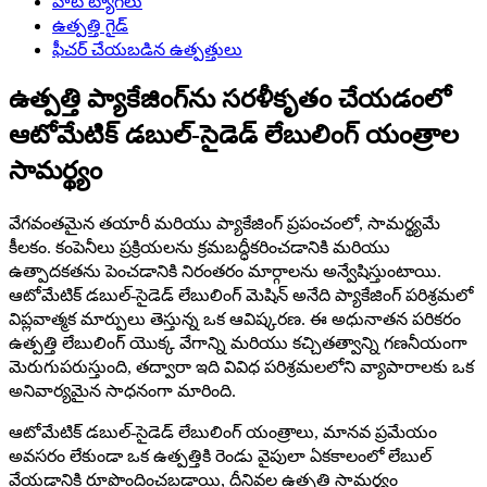
హాట్ ట్యాగ్‌లు
ఉత్పత్తి గైడ్
ఫీచర్ చేయబడిన ఉత్పత్తులు
ఉత్పత్తి ప్యాకేజింగ్‌ను సరళీకృతం చేయడంలో
ఆటోమేటిక్ డబుల్-సైడెడ్ లేబులింగ్ యంత్రాల
సామర్థ్యం
వేగవంతమైన తయారీ మరియు ప్యాకేజింగ్ ప్రపంచంలో, సామర్థ్యమే
కీలకం. కంపెనీలు ప్రక్రియలను క్రమబద్ధీకరించడానికి మరియు
ఉత్పాదకతను పెంచడానికి నిరంతరం మార్గాలను అన్వేషిస్తుంటాయి.
ఆటోమేటిక్ డబుల్-సైడెడ్ లేబులింగ్ మెషిన్ అనేది ప్యాకేజింగ్ పరిశ్రమలో
విప్లవాత్మక మార్పులు తెస్తున్న ఒక ఆవిష్కరణ. ఈ అధునాతన పరికరం
ఉత్పత్తి లేబులింగ్ యొక్క వేగాన్ని మరియు కచ్చితత్వాన్ని గణనీయంగా
మెరుగుపరుస్తుంది, తద్వారా ఇది వివిధ పరిశ్రమలలోని వ్యాపారాలకు ఒక
అనివార్యమైన సాధనంగా మారింది.
ఆటోమేటిక్ డబుల్-సైడెడ్ లేబులింగ్ యంత్రాలు, మానవ ప్రమేయం
అవసరం లేకుండా ఒక ఉత్పత్తికి రెండు వైపులా ఏకకాలంలో లేబుల్
వేయడానికి రూపొందించబడ్డాయి, దీనివల్ల ఉత్పత్తి సామర్థ్యం