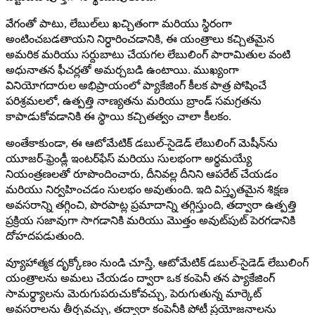
వేగంతో పాటు, లేబుల్‌లు ఖచ్చితంగా మరియు స్థిరంగా
అంటించబడతాయని నిర్ధారించడానికి, ఈ యంత్రాలు కచ్చితమైన
అమరిక మరియు సర్దుబాటు చేయగల లేబులింగ్ పారామితుల వంటి
అధునాతన ఫీచర్లతో అమర్చబడి ఉంటాయి. ముఖ్యంగా
వినియోగదారుల అభిప్రాయంలో ప్యాకేజింగ్ కీలక పాత్ర పోషించే
పరిశ్రమలలో, ఉత్పత్తి నాణ్యతను మరియు బ్రాండ్ సమగ్రతను
కాపాడుకోవడానికి ఈ స్థాయి కచ్చితత్వం చాలా కీలకం.
అంతేకాకుండా, ఈ ఆటోమేటిక్ డబుల్-సైడెడ్ లేబులింగ్ మెషీన్‌ను
యూజర్-ఫ్రెండ్లీ ఇంటర్‌ఫేస్ మరియు సులభంగా అర్థమయ్యే
నియంత్రణలతో రూపొందించారు, దీనివల్ల దీనిని ఆపరేట్ చేయడం
మరియు నిర్వహించడం సులభం అవుతుంది. ఇది విస్తృతమైన శిక్షణ
అవసరాన్ని తగ్గించి, పొరపాట్ల ప్రమాదాన్ని తగ్గిస్తుంది, తద్వారా ఉత్పత్తి
ప్రక్రియ సజావుగా సాగడానికి మరియు మొత్తం అవుట్‌పుట్ పెరగడానికి
దోహదపడుతుంది.
వ్యూహాత్మక దృక్కోణం నుండి చూస్తే, ఆటోమేటిక్ డబుల్-సైడెడ్ లేబులింగ్
యంత్రాలను అమలు చేయడం ద్వారా ఒక కంపెనీ తన ప్యాకేజింగ్
సామర్థ్యాలను మెరుగుపరుచుకోవచ్చు, పెరుగుతున్న మార్కెట్
అవసరాలను తీర్చవచ్చు, తద్వారా కంపెనీకి పోటీ ప్రయోజనాలను