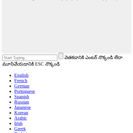
వెతకడానికి ఎంటర్ నొక్కండి లేదా
మూసివేయడానికి ESC నొక్కండి
English
French
German
Portuguese
Spanish
Russian
Japanese
Korean
Arabic
Irish
Greek