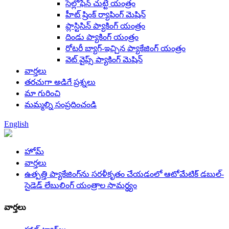
సెల్లోఫేన్ చుట్టే యంత్రం
హీట్ ష్రింక్ ర్యాపింగ్ మెషిన్
ప్లాస్టిసిన్ ప్యాకింగ్ యంత్రం
దిండు ప్యాకింగ్ యంత్రం
రోటరీ బ్యాగ్-ఇచ్చిన ప్యాకేజింగ్ యంత్రం
వెట్ వైప్స్ ప్యాకింగ్ మెషిన్
వార్తలు
తరచుగా అడిగే ప్రశ్నలు
మా గురించి
మమ్మల్ని సంప్రదించండి
English
హోమ్
వార్తలు
ఉత్పత్తి ప్యాకేజింగ్‌ను సరళీకృతం చేయడంలో ఆటోమేటిక్ డబుల్-
సైడెడ్ లేబులింగ్ యంత్రాల సామర్థ్యం
వార్తలు