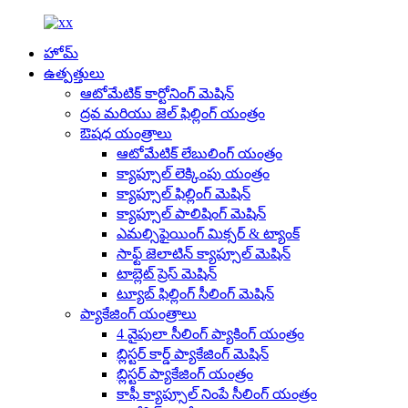
హోమ్
ఉత్పత్తులు
ఆటోమేటిక్ కార్టోనింగ్ మెషిన్
ద్రవ మరియు జెల్ ఫిల్లింగ్ యంత్రం
ఔషధ యంత్రాలు
ఆటోమేటిక్ లేబులింగ్ యంత్రం
క్యాప్సూల్ లెక్కింపు యంత్రం
క్యాప్సూల్ ఫిల్లింగ్ మెషిన్
క్యాప్సూల్ పాలిషింగ్ మెషిన్
ఎమల్సిఫైయింగ్ మిక్సర్ & ట్యాంక్
సాఫ్ట్ జెలాటిన్ క్యాప్సూల్ మెషిన్
టాబ్లెట్ ప్రెస్ మెషిన్
ట్యూబ్ ఫిల్లింగ్ సీలింగ్ మెషిన్
ప్యాకేజింగ్ యంత్రాలు
4 వైపులా సీలింగ్ ప్యాకింగ్ యంత్రం
బ్లిస్టర్ కార్డ్ ప్యాకేజింగ్ మెషిన్
బ్లిస్టర్ ప్యాకేజింగ్ యంత్రం
కాఫీ క్యాప్సూల్ నింపే సీలింగ్ యంత్రం