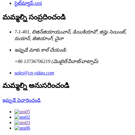
సైట్‌మ్యాప్.xml
మమ్మల్ని సంప్రదించండి
7-1-401, లిజిన్‌జియాయువాన్, డియికియావో, జిన్హు సెయింట్,
రుయాన్, జెజియాంగ్, చైనా
ఇప్పుడే మాకు కాల్ చేయండి:
+86 13736706219 (మొబైల్/వీచాట్/వాట్సాప్)
sales@cn-yidao.com
మమ్మల్ని అనుసరించండి
ఇప్పుడే విచారించండి