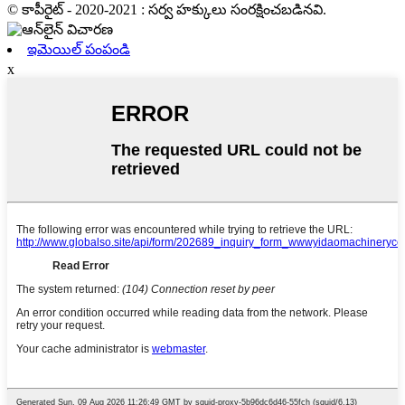
© కాపీరైట్ - 2020-2021 : సర్వ హక్కులు సంరక్షించబడినవి.
ఇమెయిల్ పంపండి
x