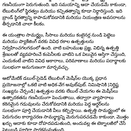
గణనీయంగా పెరుగుతుంది. ఇది సమయాన్ని ఆదా చేయడమే కాకుండా,
లేబులింగ్‌లో స్థిరత్వం మరియు కచ్చితత్వాన్ని కూడా నిర్ధారిస్తుంది. ఇది
బ్రాండ్ స్థిరత్వాన్ని కాపాడుకోవడానికి మరియు నియంత్రణ అవసరాలను
తీర్చడానికి చాలా కీలకం.
ఈ యంత్రాల సామర్థ్యం, ​​సీసాలు మరియు కంటైనర్ల నుండి పెట్టెలు
మరియు ప్యాకేజింగ్ వరకు వివిధ రకాల ఉత్పత్తులను
నిర్వహించగలగడంలో ఉంది. వాటి బహుముఖ ప్రజ్ఞ, విభిన్న ఉత్పత్తి
శ్రేణులతో వ్యవహరించే కంపెనీలకు వాటిని ఒక విలువైన ఆస్తిగా చేస్తుంది,
ఎందుకంటే వాటిని వివిధ ఆకారాలు, పరిమాణాలు మరియు పదార్థాలకు
సులభంగా అనుగుణంగా మార్చవచ్చు.
ఆటోమేటిక్ డబుల్-సైడెడ్ లేబులింగ్ మెషీన్‌ల యొక్క ప్రధాన
ప్రయోజనాల్లో ఒకటి వాటి అధిక-వేగ అవుట్‌పుట్. నిమిషానికి [నిర్దిష్ట
సంఖ్యను చేర్చండి] ఉత్పత్తుల వరకు లేబుల్ చేయగల ఈ మెషీన్‌లు
ఉత్పాదకతను గణనీయంగా పెంచుతాయి, తద్వారా వ్యాపారాలు
కఠినమైన గడువులను చేరుకోవడానికి మరియు పెద్ద ఆర్డర్‌లను
సులభంగా పూర్తి చేయడానికి వీలు కల్పిస్తాయి. ఉత్పత్తి సామర్థ్యంలో ఈ
పెరుగుదల కార్యాచరణ సామర్థ్యాన్ని మెరుగుపరచడమే కాకుండా, మొత్తం
ఖర్చు ఆదాకు కూడా దోహదపడుతుంది, అందువల్ల ఈ టెక్నాలజీలో చేసే
పెట్టుబడి పూర్తిగా సార్థకమవుతుంది.