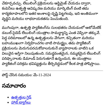
చేకూర్చవచ్చు. లేబులింగ్ ప్రక్రియలను ఆప్టిమైజ్ చేయడం ద్వారా,
కంపెనీలు ఉత్పత్తి ఆవిష్కరణ మరియు మార్కెటింగ్ వంటి తమ
కార్యకలాపాలలోని ఇతర అంశాలపై దృష్టి పెట్టగలవు, ఇది అంతిమంగా
వృద్ధిని మరియు లాభదాయకతను పెంచుతుంది.
ముగింపుగా, ఉత్పత్తి ప్యాకేజింగ్‌ను సులభతరం చేయడంలో ఆటోమేటిక్
డబుల్-సైడెడ్ లేబులింగ్ యంత్రాల సామర్థ్యాన్ని ఎంత చెప్పినా తక్కువే.
పెద్ద పరిమాణంలో ఉన్న ఉత్పత్తులను వేగంగా, కచ్చితంగా మరియు
బహుముఖంగా నిర్వహించగల వాటి సామర్థ్యం, ​​తమ ప్యాకేజింగ్
ప్రక్రియలను మెరుగుపరచుకోవాలనుకునే వ్యాపారాలకు వాటిని ఒక
విలువైన ఆస్తిగా నిలుపుతుంది. సమర్థవంతమైన, నమ్మకమైన లేబులింగ్
పరిష్కారాలకు డిమాండ్ పెరుగుతూనే ఉన్నందున, ఈ యంత్రాలు
ప్యాకేజింగ్ పరిశ్రమ భవిష్యత్తును తీర్చిదిద్దడంలో కీలక పాత్ర పోషిస్తాయి.
పోస్ట్ చేసిన సమయం: మే-11-2024
సమాచారం
ఉత్పత్తుల గైడ్
హాట్ ట్యాగ్‌లు